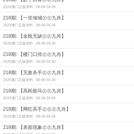
2026澳门正版资料
08-06 04:36
218期: 【一笑倾城㊣㊣九肖】
2026澳门正版资料
08-06 04:36
218期: 【金瓯无缺㊣㊣九肖】
2026澳门正版资料
08-06 04:36
218期: 【楼门口排㊣㊣九肖】
2026澳门正版资料
08-06 04:36
218期: 【无敌杀手㊣㊣九肖】
2026澳门正版资料
08-06 04:36
218期: 【高耗能马㊣㊣九肖】
2026澳门正版资料
08-06 04:36
218期: 【网红高手㊣㊣㊣九肖】
2026澳门正版资料
08-06 04:36
218期: 【表面现象㊣㊣九肖】