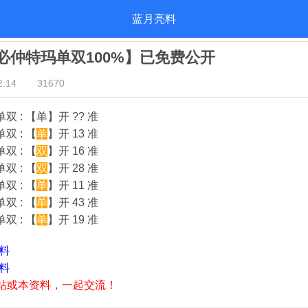
蓝月亮料
【必仲特玛单双100%】已免费公开
:14
31670
双 : 【单】开 ?? 准
双 : 【
单
】开 13 准
双 : 【
双
】开 16 准
双 : 【
双
】开 28 准
双 : 【
单
】开 11 准
双 : 【
单
】开 43 准
双 : 【
单
】开 19 准
资料
资料
站或本资料，一起交流！